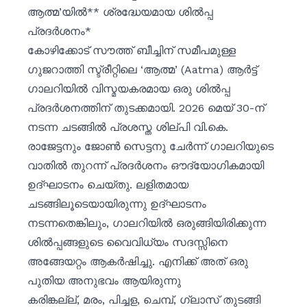
ആത്മ’യിൽ** ശ്രദ്ധേയമായ ശിൽപ്പ
പ്രദർശനം*
കോഴിക്കോട് സൗത്ത് ബീച്ചിന് സമീപമുള്ള
ഗുജറാത്തി സ്ട്രീറ്റിലെ ‘ആത്മ’ (Aatma) ആർട്ട്
ഗാലറിയിൽ വിസ്മയകരമായ ഒരു ശിൽപ്പ
പ്രദർശനത്തിന് തുടക്കമായി. 2026 മെയ് 30-ന്
നടന്ന ചടങ്ങിൽ പ്രശസ്ത ശില്പി വി.കെ.
രാജേട്ടനും ജോൺ സെട്ടനു ചേർന്ന് ഗാലറിയുടെ
വാതിൽ തുറന്ന് പ്രദർശനം ഔദ്യോഗികമായി
ഉദ്ഘാടനം ചെയ്തു. ലളിതമായ
ചടങ്ങിലൂടെയായിരുന്നു ഉദ്ഘാടനം
നടന്നതെങ്കിലും, ഗാലറിയിൽ ഒരുങ്ങിയിരിക്കുന്ന
ശിൽപ്പങ്ങളുടെ വൈവിധ്യം സദസ്സിനെ
അങ്ങേയറ്റം ആകർഷിച്ചു. എനിക്ക് അത് ഒരു
പുതിയ അനുഭവം ആയിരുന്നു
കരിങ്കല്ല്, മരം, പിച്ചള, ചെമ്പ്, ഗ്ലാസ് തുടങ്ങി