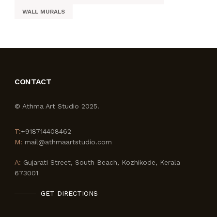
WALL MURALS
CONTACT
© Athma Art Studio 2025.
T:
+918714408462
M:
mail@athmaartstudio.com
A:
Gujarati Street, South Beach, Kozhikode, Kerala
673001
GET DIRECTIONS