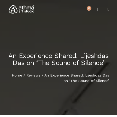
0
An Experience Shared: Lijeshdas
UPCOMING EVENTS
Das on ‘The Sound of Silence’
HOME
REVIEWS
Home
/
Reviews
/ An Experience Shared: Lijeshdas Das
ABOUT US
on ‘The Sound of Silence’
NEWS & EVENTS
SERVICES
ARTICLE
BEST SELLER